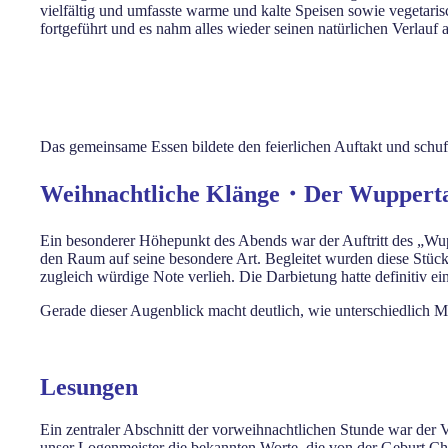
vielfältig und umfasste warme und kalte Speisen sowie vegetari
fortgeführt und es nahm alles wieder seinen natürlichen Verlauf 
Das gemeinsame Essen bildete den feierlichen Auftakt und schu
Weihnachtliche Klänge・Der Wuppertal
Ein besonderer Höhepunkt des Abends war der Auftritt des „Wu
den Raum auf seine besondere Art. Begleitet wurden diese Stück
zugleich würdige Note verlieh. Die Darbietung hatte definitiv e
Gerade dieser Augenblick macht deutlich, wie unterschiedlich 
Lesungen
Ein zentraler Abschnitt der vorweihnachtlichen Stunde war der V
unser Logenmeister die bekannten Worte, die von der Geburt Chri