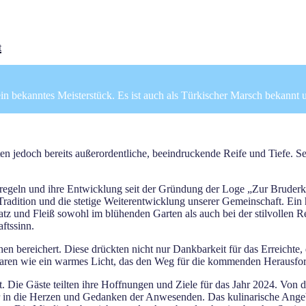
t
n bekanntes Meisterstück. Es ist auch als Türkischer Marsch bekannt u
ten jedoch bereits außerordentliche, beeindruckende Reife und Tiefe. S
sregeln und ihre Entwicklung seit der Gründung der Loge „Zur Bruder
Tradition und die stetige Weiterentwicklung unserer Gemeinschaft. Ein
z und Fleiß sowohl im blühenden Garten als auch bei der stilvollen R
ftssinn.
n bereichert. Diese drückten nicht nur Dankbarkeit für das Erreichte
waren wie ein warmes Licht, das den Weg für die kommenden Herausfor
 Die Gäste teilten ihre Hoffnungen und Ziele für das Jahr 2024. Von 
ter in die Herzen und Gedanken der Anwesenden. Das kulinarische Ange