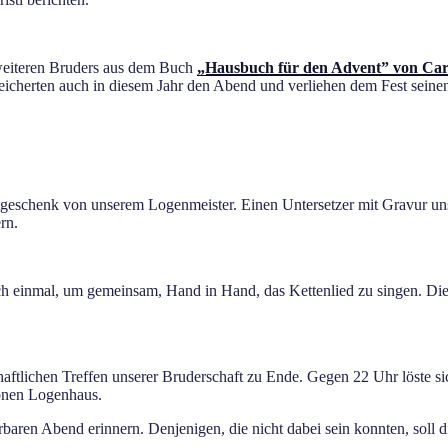
 weiteren Bruders aus dem Buch
„Hausbuch für den Advent” von Caro
icherten auch in diesem Jahr den Abend und verliehen dem Fest seinen
tgeschenk von unserem Logenmeister. Einen Untersetzer mit Gravur un
rn.
einmal, um gemeinsam, Hand in Hand, das Kettenlied zu singen. Diese
ftlichen Treffen unserer Bruderschaft zu Ende. Gegen 22 Uhr löste sich
önen Logenhaus.
baren Abend erinnern. Denjenigen, die nicht dabei sein konnten, soll d